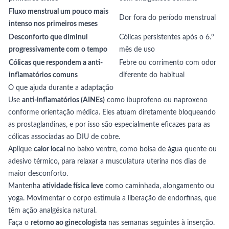
Fluxo menstrual um pouco mais
Dor fora do período menstrual
intenso nos primeiros meses
Desconforto que diminui
Cólicas persistentes após o 6.º
progressivamente com o tempo
mês de uso
Cólicas que respondem a anti-
Febre ou corrimento com odor
inflamatórios comuns
diferente do habitual
O que ajuda durante a adaptação
Use
anti-inflamatórios (AINEs)
como ibuprofeno ou naproxeno
conforme orientação médica. Eles atuam diretamente bloqueando
as prostaglandinas, e por isso são especialmente eficazes para as
cólicas associadas ao DIU de cobre.
Aplique
calor local
no baixo ventre, como bolsa de água quente ou
adesivo térmico, para relaxar a musculatura uterina nos dias de
maior desconforto.
Mantenha
atividade física leve
como caminhada, alongamento ou
yoga. Movimentar o corpo estimula a liberação de endorfinas, que
têm ação analgésica natural.
Faça o
retorno ao ginecologista
nas semanas seguintes à inserção.