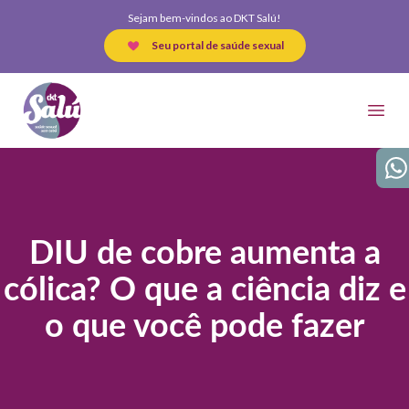
Sejam bem-vindos ao DKT Salú!
Seu portal de saúde sexual
DKT Salú
Open
Wha
DIU de cobre aumenta a
cólica? O que a ciência diz e
o que você pode fazer