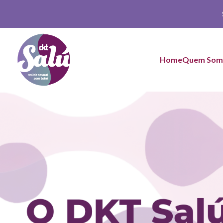
DKT Salú
Home
Quem Som