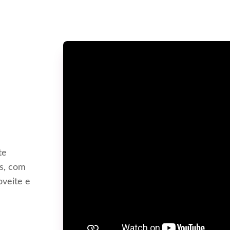
te
is, com
oveite e