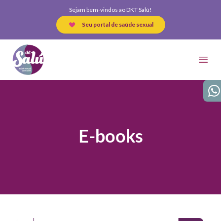
Sejam bem-vindos ao DKT Salú!
Seu portal de saúde sexual
DKT Salú
Open
Wha
E-books