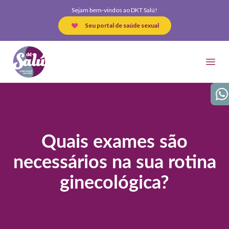
Sejam bem-vindos ao DKT Salú!
Seu portal de saúde sexual
DKT Salú
Open
Wha
Quais exames são
necessários na sua rotina
ginecológica?