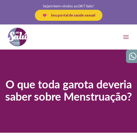
Sejam bem-vindos ao DKT Salú!
Seu portal de saúde sexual
DKT Salú
Open
Wha
O que toda garota deveria
saber sobre Menstruação?