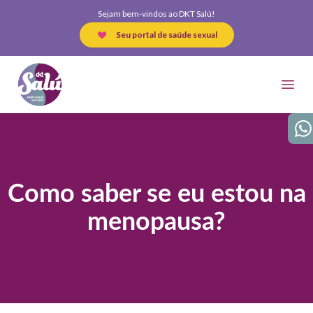
Sejam bem-vindos ao DKT Salú!
Seu portal de saúde sexual
DKT Salú
Open
Wha
Como saber se eu estou na
menopausa?